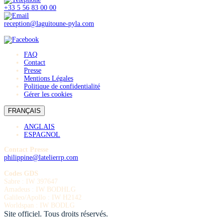
+33 5 56 83 00 00
reception@laguitoune-pyla.com
FAQ
Contact
Presse
Mentions Légales
Politique de confidentialité
Gérer les cookies
FRANÇAIS
ANGLAIS
ESPAGNOL
Contact Presse
philippine@latelierrp.com
Codes GDS
Sabre : IW 397647
Amadeus : IW BODHLG
Galileo/Apollo : IW H2142
Worldspan : IW BODLG
Site officiel. Tous droits réservés.